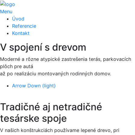
drevostavieb
premeníme vaše sny o
Menu
Úvod
bývaní na skutočnosť.
Referencie
Kontakt
<
>
V spojení s drevom
Previous
Nex
Moderné a rôzne atypické zastrešenia terás, parkovacích
plôch pre autá
až po realizáciu montovaných rodinných domov.
Arrow Down (light)
Tradičné aj netradičné
tesárske spoje
V našich konštrukciách používame lepené drevo, pri